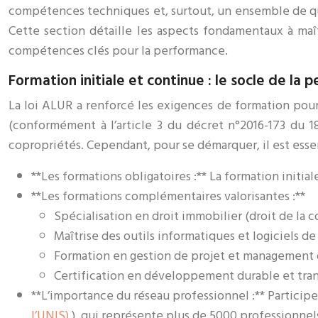
compétences techniques et, surtout, un ensemble de qual
Cette section détaille les aspects fondamentaux à maît
compétences clés pour la performance.
Formation initiale et continue : le socle de la
La loi ALUR a renforcé les exigences de formation pour
(conformément à l’article 3 du décret n°2016-173 du 1
copropriétés. Cependant, pour se démarquer, il est essen
**Les formations obligatoires :** La formation initia
**Les formations complémentaires valorisantes :**
Spécialisation en droit immobilier (droit de la c
Maîtrise des outils informatiques et logiciels d
Formation en gestion de projet et management 
Certification en développement durable et tra
**L’importance du réseau professionnel :** Particip
l’UNIS)
), qui représente plus de 5000 professionnel