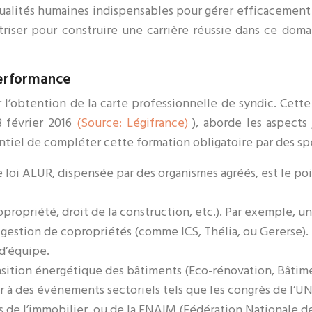
ités humaines indispensables pour gérer efficacement les
riser pour construire une carrière réussie dans ce domai
 performance
 l’obtention de la carte professionnelle de syndic. Cette
8 février 2016
(Source: Légifrance)
), aborde les aspects
tiel de compléter cette formation obligatoire par des spéc
le loi ALUR, dispensée par des organismes agréés, est le p
opropriété, droit de la construction, etc.). Par exemple, u
e gestion de copropriétés (comme ICS, Thélia, ou Gererse).
d’équipe.
nsition énergétique des bâtiments (Eco-rénovation, Bâti
er à des événements sectoriels tels que les congrès de l’U
s de l’immobilier, ou de la FNAIM (Fédération Nationale d