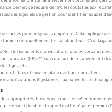
on des informations sur les interventions techniques, gesti
nance permet de réduire de 15% les coûts liés aux répara
sues des logiciels de gestion pour identifier les axes d’am
é de succès pour un syndic compétent. Cela implique de st
 former continuellement les collaborateurs. C’est la gara
dèles de documents (convocations, procès-verbaux, devis, 
de performance (KPI) :** Suivi du taux de recouvrement de
e litiges, etc.
 points faibles et mise en place d’actions correctives.
ion aux évolutions législatives, aux nouvelles technologie
es
n des copropriétés. Il est donc crucial de sélectionner rig
n partenariat durable. Un appel d’offre régulier permet d’