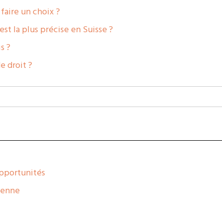
 faire un choix ?
st la plus précise en Suisse ?
s ?
e droit ?
opportunités
néenne