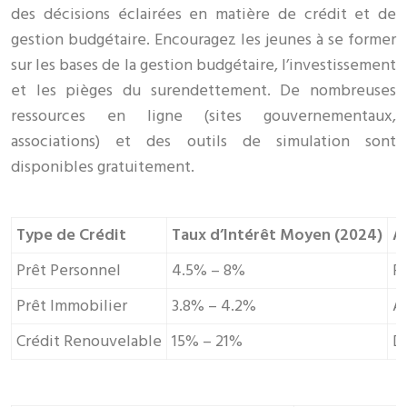
des décisions éclairées en matière de crédit et de
gestion budgétaire. Encouragez les jeunes à se former
sur les bases de la gestion budgétaire, l’investissement
et les pièges du surendettement. De nombreuses
ressources en ligne (sites gouvernementaux,
associations) et des outils de simulation sont
disponibles gratuitement.
Type de Crédit
Taux d’Intérêt Moyen (2024)
A
Prêt Personnel
4.5% – 8%
Fl
Prêt Immobilier
3.8% – 4.2%
Ac
Crédit Renouvelable
15% – 21%
D