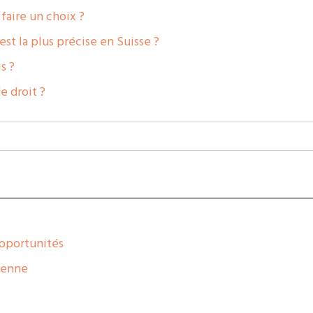
 faire un choix ?
st la plus précise en Suisse ?
s ?
e droit ?
opportunités
néenne