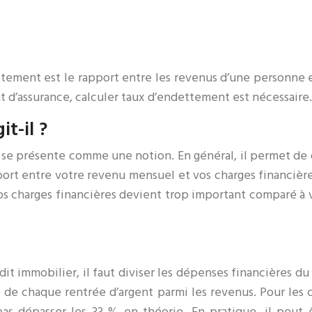
ement est le rapport entre les revenus d’une personne et 
t d’assurance, calculer taux d’endettement est nécessaire.
t-il ?
t se présente comme une notion. En général, il permet de
ort entre votre revenu mensuel et vos charges financiè
vos charges financières devient trop important comparé à
it immobilier, il faut diviser les dépenses financières du
e de chaque rentrée d’argent parmi les revenus. Pour les 
as dépasser les 33 % en théorie. En pratique, il peut ê